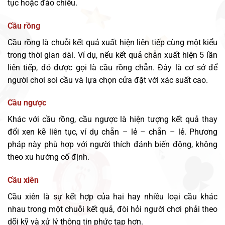
tục hoặc đảo chiều.
Cầu rồng
Cầu rồng là chuỗi kết quả xuất hiện liên tiếp cùng một kiểu
trong thời gian dài. Ví dụ, nếu kết quả chẵn xuất hiện 5 lần
liên tiếp, đó được gọi là cầu rồng chẵn. Đây là cơ sở để
người chơi soi cầu và lựa chọn cửa đặt với xác suất cao.
Cầu ngược
Khác với cầu rồng, cầu ngược là hiện tượng kết quả thay
đổi xen kẽ liên tục, ví dụ chẵn – lẻ – chẵn – lẻ. Phương
pháp này phù hợp với người thích đánh biến động, không
theo xu hướng cố định.
Cầu xiên
Cầu xiên là sự kết hợp của hai hay nhiều loại cầu khác
nhau trong một chuỗi kết quả, đòi hỏi người chơi phải theo
dõi kỹ và xử lý thông tin phức tạp hơn.