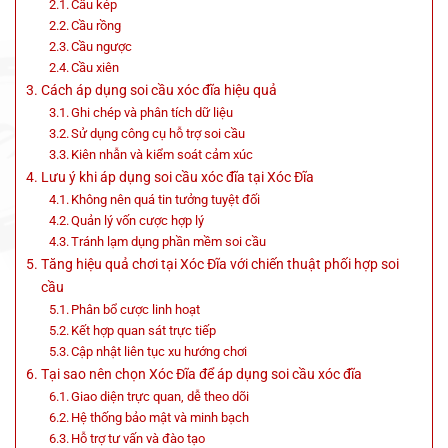
Cầu kép
Cầu rồng
Cầu ngược
Cầu xiên
Cách áp dụng soi cầu xóc đĩa hiệu quả
Ghi chép và phân tích dữ liệu
Sử dụng công cụ hỗ trợ soi cầu
Kiên nhẫn và kiểm soát cảm xúc
Lưu ý khi áp dụng soi cầu xóc đĩa tại Xóc Đĩa
Không nên quá tin tưởng tuyệt đối
Quản lý vốn cược hợp lý
Tránh lạm dụng phần mềm soi cầu
Tăng hiệu quả chơi tại Xóc Đĩa với chiến thuật phối hợp soi
cầu
Phân bổ cược linh hoạt
Kết hợp quan sát trực tiếp
Cập nhật liên tục xu hướng chơi
Tại sao nên chọn Xóc Đĩa để áp dụng soi cầu xóc đĩa
Giao diện trực quan, dễ theo dõi
Hệ thống bảo mật và minh bạch
Hỗ trợ tư vấn và đào tạo