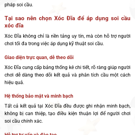
pháp soi cầu.
Tại sao nên chọn Xóc Đĩa để áp dụng soi cầu
xóc đĩa
Xóc Đĩa không chỉ là nền tảng uy tín, mà còn hỗ trợ người
chơi tối đa trong việc áp dụng kỹ thuật soi cầu.
Giao diện trực quan, dễ theo dõi
Xóc Đĩa cung cấp bảng thống kê chi tiết, rõ ràng giúp người
chơi dễ dàng theo dõi kết quả và phân tích cầu một cách
hiệu quả.
Hệ thống bảo mật và minh bạch
Tất cả kết quả tại Xóc Đĩa đều được ghi nhận minh bạch,
không bị can thiệp, tạo điều kiện thuận lợi để người chơi
soi cầu chính xác.
Hỗ trợ tư vấn và đào tạo