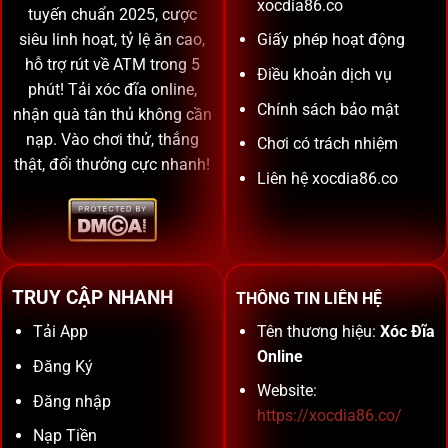
xocdia86.co
tuyến chuẩn 2025, cược
siêu linh hoạt, tỷ lệ ăn cao,
Giấy phép hoạt động
hỗ trợ rút về ATM trong 5
Điều khoản dịch vụ
phút! Tải xóc đĩa online,
Chính sách bảo mật
nhận quà tân thủ không cần
nạp. Vào chơi thử, thắng
Chơi có trách nhiệm
thật, đổi thưởng cực nhanh!
Liên hệ xocdia86.co
TRUY CẬP NHANH
THÔNG TIN LIÊN HỆ
Tên thương hiệu:
Xóc Đĩa
Tải App
Online
Đăng Ký
Website:
Đăng nhập
https://xocdia86.co/
Nạp Tiền