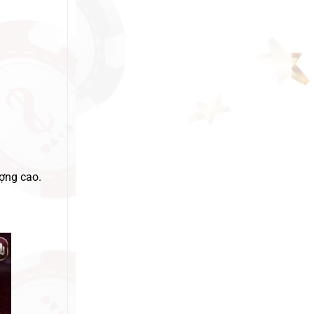
ợng cao.