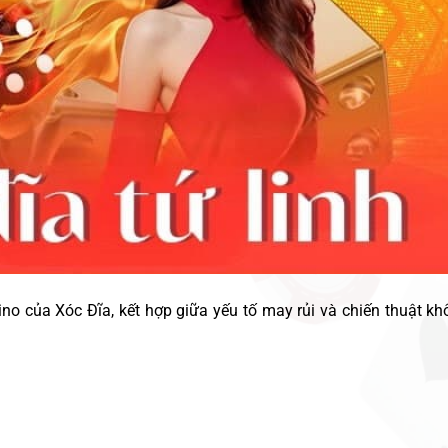
ino của Xóc Đĩa, kết hợp giữa yếu tố may rủi và chiến thuật k