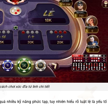
ch chơi xóc đĩa tứ linh chi tiết
quá nhiều kỹ năng phức tạp, tuy nhiên hiểu rõ luật lệ là yếu t