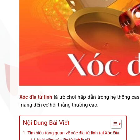
Xóc đĩa tứ linh
là trò chơi hấp dẫn trong hệ thống cas
mang đến cơ hội thắng thưởng cao.
Nội Dung Bài Viết
Tìm hiểu tổng quan về xóc đĩa tứ linh tại Xóc Đĩa
Khái niệm xóc đĩa tứ linh là gì?