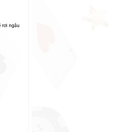
ẽ rơi ngẫu