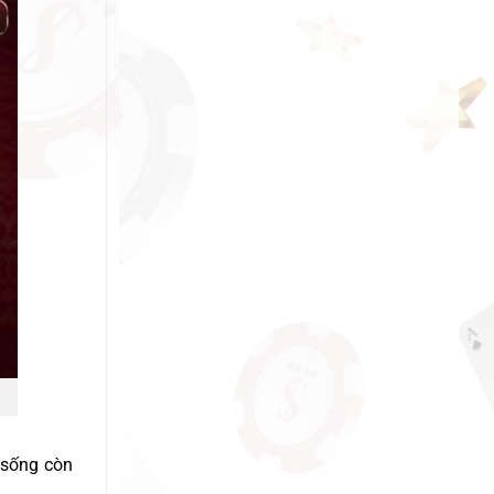
ố sống còn