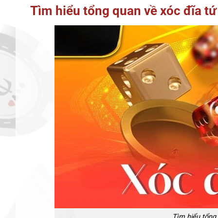
Tìm hiểu tổng quan về xóc đĩa tứ 
Tìm hiểu tổng 