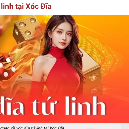
linh tại Xóc Đĩa
quan về xóc đĩa tứ linh tại Xóc Đĩa