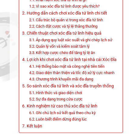
Vì sao xóc đĩa tứ linh được yêu thích?
Hướng dẫn cách chơi xóc đĩa tứ linh chi tiết
Cấu trúc bộ quân vị trong xóc đĩa tứ linh
Cách đặt cược và tỷ lệ thắng thưởng
Chiến thuật chơi xóc đĩa tứ linh hiệu quả
Áp dụng quy luật xác suất và ghi chép lịch sử
Quản lý vốn và kiểm soát tâm lý
Kết hợp cược chéo để tăng tỷ lệ ăn
Lợi ích khi chơi xóc đĩa tứ linh tại nhà cái Xóc Đĩa
Hệ thống bảo mật và công nghệ tiên tiến
Giao diện thân thiện và tốc độ xử lý cực nhanh
Chương trình khuyến mãi đa dạng
So sánh xóc đĩa tứ linh và xóc đĩa truyền thống
Hình thức và giao diện chơi
Sự đa dạng trong cửa cược
Kinh nghiệm từ cao thủ xóc đĩa tứ linh
Ghi chú lịch sử kết quả theo chu kỳ
Luôn biết điểm dừng đúng lúc
Kết luận