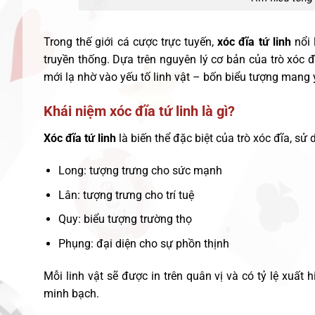
Trong thế giới cá cược trực tuyến,
xóc đĩa tứ linh
nổi 
truyền thống. Dựa trên nguyên lý cơ bản của trò xóc đ
mới lạ nhờ vào yếu tố linh vật – bốn biểu tượng man
Khái niệm xóc đĩa tứ linh là gì?
Xóc đĩa tứ linh
là biến thể đặc biệt của trò xóc đĩa, sử 
Long: tượng trưng cho sức mạnh
Lân: tượng trưng cho trí tuệ
Quy: biểu tượng trường thọ
Phụng: đại diện cho sự phồn thịnh
Mỗi linh vật sẽ được in trên quân vị và có tỷ lệ xuất
minh bạch.